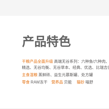
产品特色
干粮产品全面升级
高端无谷系列：六种鱼/六种肉
精选、无谷均衡、无谷草本、经典、优选、比瑞吉
主食湿粮
蒸鲜砖、益生元慕斯罐、处方罐
零食
RAW冻干
营养品
贝能
猫砂
喵舒