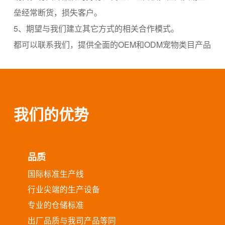
垒经常断货，损失客户。
5、期望与我们建立其它方式的相关合作模式。
都可以联系我们，提供全面的OEM和ODM宠物类目产品
定制服务。并将根据您的具体情况和需求，量身定制专
业的服务和指导。
品牌定制 (OEM) 联系电话：400-7797917
与比瑞吉、开饭乐产品同一流水线。我们拥有的您也拥
我们的优势
有，产品质量有保证。
品质
新商业合作模式
国际标准生产线
我们拥有覆盖全中国的渠道分销体系，经验丰富的销售
行业尖端的生产设备
团队、品牌策划、推广和运营团队，以及紧密共赢的批
专业的仓储标准
发商和终端宠物店网络，构成了强大的销售平台。
出厂品质与我司产品等同
我们非常欢迎可提供具有独特价值、创新、智能新潮的