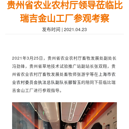
贵州省农业农村厅领导莅临比
瑞吉金山工厂参观考察
发布时间 | 2021.04.23
2021年3月25日，贵州省农业
农村厅
畜牧发展处副处长
冯劲锋
，
贵州省草地技术试验推广站副站长
张双翔
，
贵
州省农业农村厅畜牧发展处畜牧师
张游宇等
在
上海市农
业农村委员会执法总队副队长郦智玉
的陪同下
莅临比瑞
吉金山工厂进行参观指导。