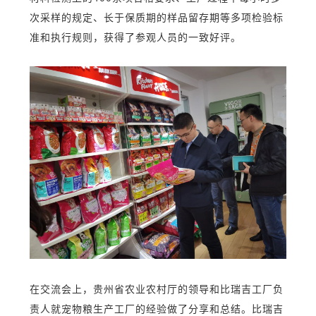
次采样的
规定
、
长于保质期的
样品留存期
等多项
检验
标
准和执行规则，
获得了参
观人员的一致好评
。
在交流会上，贵州省农业农村厅的领导和比瑞吉工厂负
责人就宠物粮生产工厂的经验做了分享和总结
。
比瑞吉