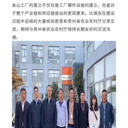
金山工厂的建立不仅仅
是
工厂
硬件设施
的建立
，也是对
于
整个产业链和供应链
提出
的更高
要求
。
比瑞吉
在建设
过程中
总结
的大量
经验
愿意和
贵州省农业农村厅
分享交
流，期待与贵州省农业农村厅
保持
长期友好的交流沟
通
。